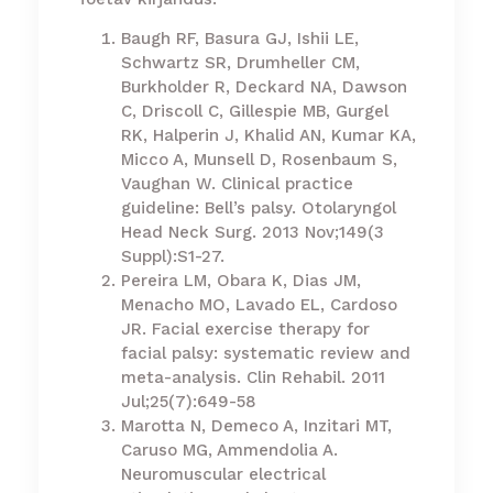
Baugh RF, Basura GJ, Ishii LE,
Schwartz SR, Drumheller CM,
Burkholder R, Deckard NA, Dawson
C, Driscoll C, Gillespie MB, Gurgel
RK, Halperin J, Khalid AN, Kumar KA,
Micco A, Munsell D, Rosenbaum S,
Vaughan W. Clinical practice
guideline: Bell’s palsy. Otolaryngol
Head Neck Surg. 2013 Nov;149(3
Suppl):S1-27.
Pereira LM, Obara K, Dias JM,
Menacho MO, Lavado EL, Cardoso
JR. Facial exercise therapy for
facial palsy: systematic review and
meta-analysis. Clin Rehabil. 2011
Jul;25(7):649-58
Marotta N, Demeco A, Inzitari MT,
Caruso MG, Ammendolia A.
Neuromuscular electrical