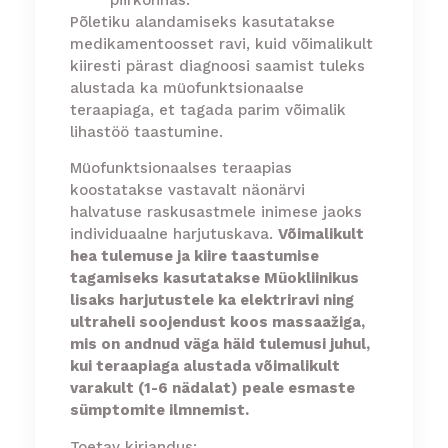
Põletiku alandamiseks kasutatakse
medikamentoosset ravi, kuid võimalikult
kiiresti pärast diagnoosi saamist tuleks
alustada ka müofunktsionaalse
teraapiaga, et tagada parim võimalik
lihastöö taastumine.
Müofunktsionaalses teraapias
koostatakse vastavalt näonärvi
halvatuse raskusastmele inimese jaoks
individuaalne harjutuskava.
Võimalikult
hea tulemuse ja kiire taastumise
tagamiseks kasutatakse Müokliinikus
lisaks harjutustele ka elektriravi ning
ultraheli soojendust koos massaažiga,
mis on andnud väga häid tulemusi juhul,
kui teraapiaga alustada võimalikult
varakult (1-6 nädalat) peale esmaste
sümptomite ilmnemist.
Toetav kirjandus: