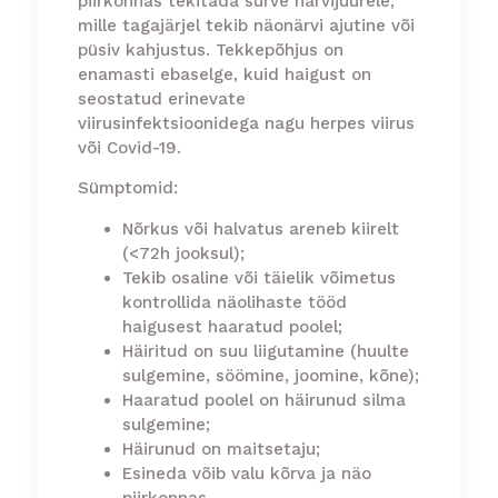
piirkonnas tekitada surve närvijuurele,
mille tagajärjel tekib näonärvi ajutine või
püsiv kahjustus. Tekkepõhjus on
enamasti ebaselge, kuid haigust on
seostatud erinevate
viirusinfektsioonidega nagu herpes viirus
või Covid-19.
Sümptomid:
Nõrkus või halvatus areneb kiirelt
(<72h jooksul);
Tekib osaline või täielik võimetus
kontrollida näolihaste tööd
haigusest haaratud poolel;
Häiritud on suu liigutamine (huulte
sulgemine, söömine, joomine, kõne);
Haaratud poolel on häirunud silma
sulgemine;
Häirunud on maitsetaju;
Esineda võib valu kõrva ja näo
piirkonnas.