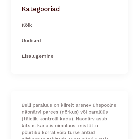
Kategooriad
Kõik
Uudised
Lisalugemine
Belli paralüüs on kiirelt arenev ühepoolne
näonärvi parees (nõrkus) või paralüüs
(täielik kontrolli kadu). Näonärv asub
kitsas kanalis oimuluus, mistõttu
põletiku korral võib turse antud