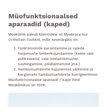
Müofunktsionaalsed
aparaadid (kaped)
Müokliinik pakub klientidele nii Myobrace kui
OrthoTain tooteid, mille eesmärgiks on:
Funktsioonide parandamine ja valede
harjumuste ümberkujundamine (keele vale
puhkeasend, vale neelamismuster,
suuhingamine, pöidlaimemine jms.)
Hambumushäirete kujunemise vältimine ja
kergemate hambumushäirete korrigeerimine.
Müofunktsionaalse aparaadi / kape hind
Müokliinikus on 100€.